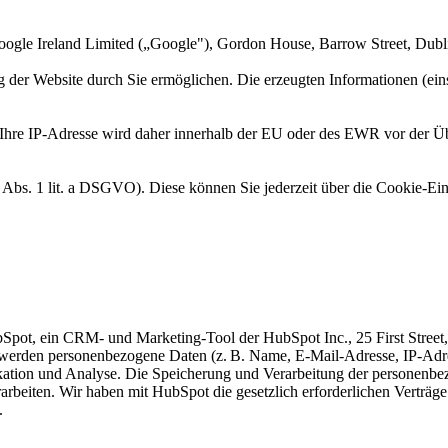
oogle Ireland Limited („Google"), Gordon House, Barrow Street, Dublin
der Website durch Sie ermöglichen. Die erzeugten Informationen (eins
Ihre IP-Adresse wird daher innerhalb der EU oder des EWR vor der Üb
6 Abs. 1 lit. a DSGVO). Diese können Sie jederzeit über die Cookie-Ei
bSpot, ein CRM- und Marketing-Tool der HubSpot Inc., 25 First Stre
 werden personenbezogene Daten (z. B. Name, E-Mail-Adresse, IP-Adres
tion und Analyse. Die Speicherung und Verarbeitung der personenbezo
eiten. Wir haben mit HubSpot die gesetzlich erforderlichen Verträge 
.