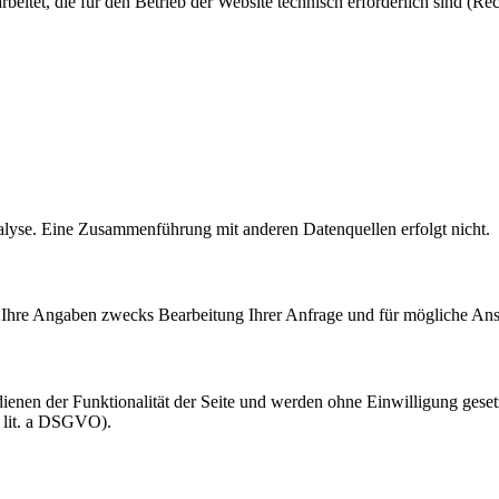
itet, die für den Betrieb der Website technisch erforderlich sind (Rec
alyse. Eine Zusammenführung mit anderen Datenquellen erfolgt nicht.
Ihre Angaben zwecks Bearbeitung Ihrer Anfrage und für mögliche Ansc
nen der Funktionalität der Seite und werden ohne Einwilligung gesetz
1 lit. a DSGVO).