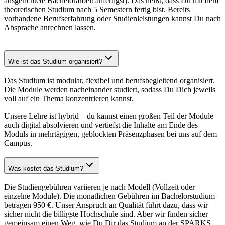
ausgerichtete Bachelorarbeit anfertigst). Das heißt, dass Du mit dem
theoretischen Studium nach 5 Semestern fertig bist. Bereits
vorhandene Berufserfahrung oder Studienleistungen kannst Du nach
Absprache anrechnen lassen.
Wie ist das Studium organisiert?
Das Studium ist modular, flexibel und berufsbegleitend organisiert.
Die Module werden nacheinander studiert, sodass Du Dich jeweils
voll auf ein Thema konzentrieren kannst.
Unsere Lehre ist hybrid – du kannst einen großen Teil der Module
auch digital absolvieren und vertiefst die Inhalte am Ende des
Moduls in mehrtägigen, geblockten Präsenzphasen bei uns auf dem
Campus.
Was kostet das Studium?
Die Studiengebühren variieren je nach Modell (Vollzeit oder
einzelne Module). Die monatlichen Gebühren im Bachelorstudium
betragen 950 €. Unser Anspruch an Qualität führt dazu, dass wir
sicher nicht die billigste Hochschule sind. Aber wir finden sicher
gemeinsam einen Weg, wie Du Dir das Studium an der SPARKS